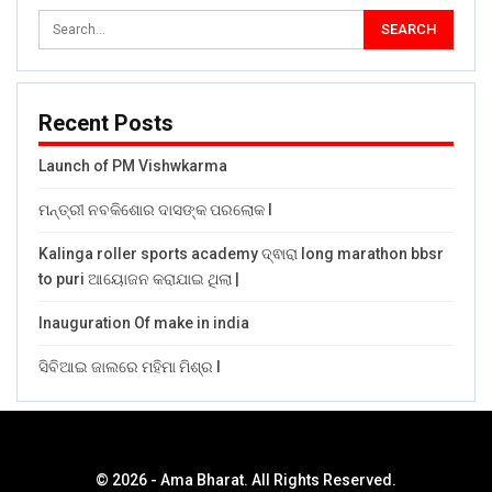
Recent Posts
Launch of PM Vishwkarma
ମନ୍ତ୍ରୀ ନବକିଶୋର ଦାସଙ୍କ ପରଲୋକ l
Kalinga roller sports academy ଦ୍ଵାରା long marathon bbsr
to puri ଆୟୋଜନ କରାଯାଇ ଥିଲା |
Inauguration Of make in india
ସିବିଆଇ ଜାଲରେ ମହିମା ମିଶ୍ର l
© 2026 - Ama Bharat. All Rights Reserved.