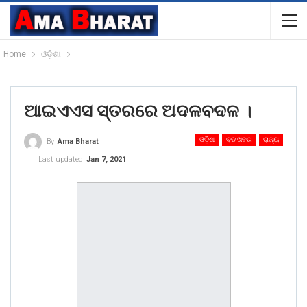
Home
ଓଡ଼ିଶା
ଆଇଏଏସ ସ୍ତରରେ ଅଦଳବଦଳ ।
ଓଡ଼ିଶା
ବଡ ଖବର
ରାଜ୍ୟ
By
Ama Bharat
Last updated
Jan 7, 2021