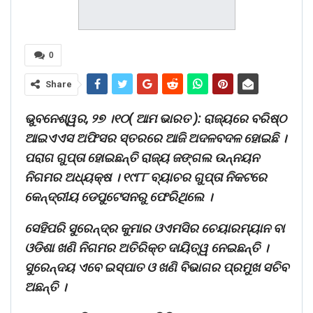
0
Share
ଭୁବନେଶ୍ୱର, ୨୭ ।୧୦( ଆମ ଭାରତ ): ରାଜ୍ୟରେ ବରିଷ୍ଠ
ଆଇଏଏସ ଅଫିସର ସ୍ତରରେ ଆଜି ଅଦଳବଦଳ ହୋଇଛି ।
ପରାଗ ଗୁପ୍ତା ହୋଇଛନ୍ତି ରାଜ୍ୟ ଜଙ୍ଗଲ ଉନ୍ନୟନ
ନିଗମର ଅଧ୍ୟକ୍ଷ । ୧୯୮୮ ବ୍ୟାଚର ଗୁପ୍ତା ନିକଟରେ
କେନ୍ଦ୍ରୀୟ ଡେପୁଟେସନରୁ ଫେରିଥିଲେ ।
ସେହିପରି ସୁରେନ୍ଦ୍ର କୁମାର ଓଏମସିର ଚେୟାରମ୍ୟାନ ବା
ଓଡିଶା ଖଣି ନିଗମର ଅତିରିକ୍ତ ଦାୟିତ୍ୱ ନେଇଛନ୍ତି ।
ସୁରେନ୍ଦୟ ଏବେ ଇସ୍ପାତ ଓ ଖଣି ବିଭାଗର ପ୍ରମୁଖ ସଚିବ
ଅଛନ୍ତି ।