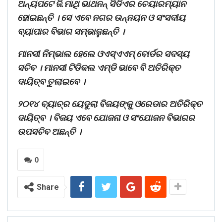
ଅନ୍ୟପଟେ ଜି.ମାଥି ଭାଥନନ୍ ସିଡିଏର ଚେୟାରମ୍ୟାନ
ହୋଇଛନ୍ତି । ସେ ଏବେ ନଗର ଉନ୍ନୟନ ଓ ସଂସଦୀୟ
ବ୍ୟାପାର ବିଭାଗ ସମ୍ଭାଳୁଛନ୍ତି ।
ମାନସୀ ନିମ୍ଭାଲ ହେଲେ ଓଏସ୍‍ଏଏମ୍‍ ବୋର୍ଡର ସଦସ୍ୟ
ସଚିବ । ମାନସୀ ଟିଡିକଲ ଏମ୍‍ଡି ଭାବେ ବି ଅତିରିକ୍ତ
ଦାୟିତ୍ବ ତୁଲାଇବେ ।
୨୦୧୪ ବ୍ୟାଚ୍‍ର ୟେଦୁଲା ବିଜୟଙ୍କୁ ଓରେଡାର ଅତିରିକ୍ତ
ଦାୟିତ୍ବ । ବିଜୟ ଏବେ ଯୋଜନା ଓ ସଂଯୋଜନ ବିଭାଗର
ଉପସଚିବ ଅଛନ୍ତି ।
0
Share