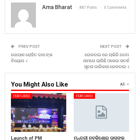
Ama Bharat
887 Posts
0 Comments
PREV POST
NEXT POST
ଗୋପାଳ ରୋହିତ ଦାସ ଙ୍କ
ରେଳବାଇ ରେ ଚାକିରି ଦେବା
ବିୟୋଗ ।
ନାମରେ ଚାଲିଛି ଠକେଇ ସତର୍କ
ସୂଚନା ଜାରିକଲା ରେଳବାଇ ।
You Might Also Like
All
FEATURED
FEATURED
Launch of PM
ମନ୍ତ୍ରୀ ନବକିଶୋର ଦାସଙ୍କ