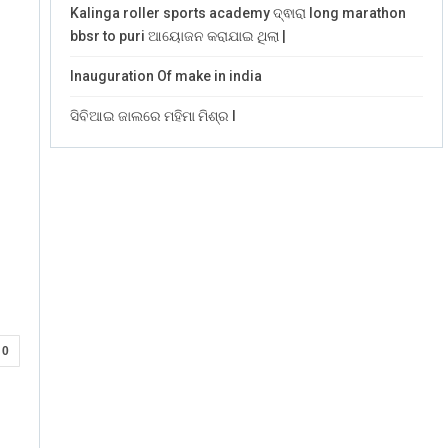
Kalinga roller sports academy ଦ୍ଵାରା long marathon
bbsr to puri ଆୟୋଜନ କରାଯାଇ ଥିଲା |
Inauguration Of make in india
ସିବିଆଇ ଜାଲରେ ମହିମା ମିଶ୍ର l
0