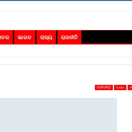
ଖବର
ଭାରତ
ରାଜ୍ୟ
ରାଜନୀତି
FEATURED
ଅପରାଧ
ଓଡ