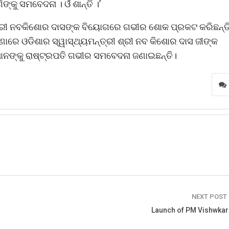
ଙ୍କୁ ସମବେଦନା । ଓଁ ଶାନ୍ତି ।’
 ମନ୍ତ୍ରୀ ନବକିଶୋର ଦାସଙ୍କ ବିୟୋଗରେ ଗଭୀର ଶୋକ ପ୍ରକଟ କରିଛନ୍ତି
ଘଟଣାରେ ଓଡିଶାର ସ୍ୱାସ୍ଥ୍ୟମନ୍ତ୍ରୀ ଶ୍ରୀ ନବ କିଶୋର ଦାସ ଜୀଙ୍କ
ୁମାନଙ୍କୁ ରାଷ୍ଟ୍ରପତି ଗଭୀର ସମବେଦନା ଜଣାଇଛନ୍ତି।
NEXT POST
Launch of PM Vishwka