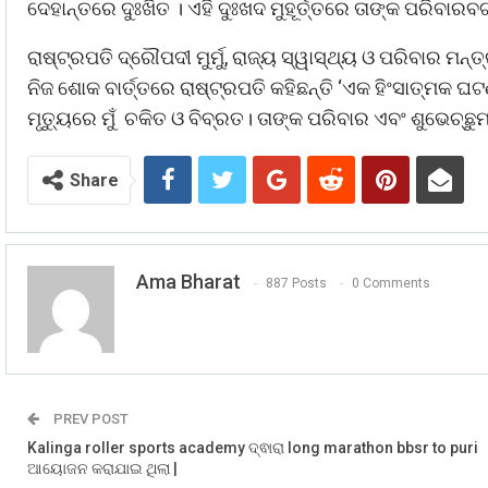
ଦେହାନ୍ତରେ ଦୁଃଖିତ । ଏହି ଦୁଃଖଦ ମୁହୂର୍ତ୍ତରେ ତାଙ୍କ ପରିବାରବର୍ଗ
ରାଷ୍ଟ୍ରପତି ଦ୍ରୌପଦୀ ମୁର୍ମୁ, ରାଜ୍ୟ ସ୍ୱାସ୍ଥ୍ୟ ଓ ପରିବାର
ନିଜ ଶୋକ ବାର୍ତ୍ତରେ ରାଷ୍ଟ୍ରପତି କହିଛନ୍ତି ‘ଏକ ହିଂସାତ୍ମକ 
ମୃତ୍ୟୁରେ ମୁଁ ଚକିତ ଓ ବିବ୍ରତ। ତାଙ୍କ ପରିବାର ଏବଂ ଶୁଭେଚ୍ଛ
Share
Ama Bharat
887 Posts
0 Comments
PREV POST
Kalinga roller sports academy ଦ୍ଵାରା long marathon bbsr to puri
ଆୟୋଜନ କରାଯାଇ ଥିଲା |