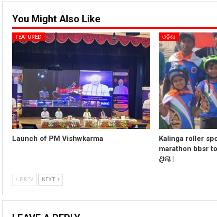
You Might Also Like
FEATURED
ଓଡ଼ିଶା
Launch of PM Vishwkarma
Kalinga roller sp
marathon bbsr t
ଥିଲା |
PREV
NEXT