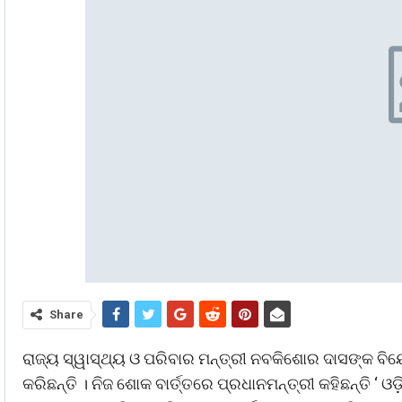
Share
ରାଜ୍ୟ ସ୍ୱାସ୍ଥ୍ୟ ଓ ପରିବାର ମନ୍ତ୍ରୀ ନବକିଶୋର ଦାସଙ୍କ 
କରିଛନ୍ତି । ନିଜ ଶୋକ ବାର୍ତ୍ତରେ ପ୍ରଧାନମନ୍ତ୍ରୀ କହିଛନ୍ତି ‘ 