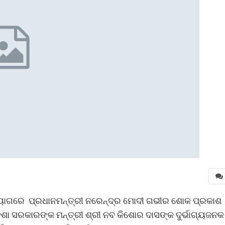
ବିୟୋଗରେ ପ୍ରଧାନମନ୍ତ୍ରୀ ନରେନ୍ଦ୍ର ମୋଦୀ ଗଭୀର ଶୋକ ପ୍ରକାଶ
ଓଡ଼ିଶା ସରକାରଙ୍କ ମନ୍ତ୍ରୀ ଶ୍ରୀ ନବ କିଶୋର ଦାସଙ୍କ ଦୁର୍ଭାଗ୍ୟଜନକ