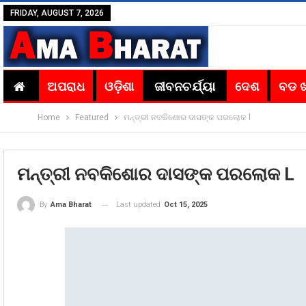
FRIDAY, AUGUST 7, 2026
ଅପରାଧ
ଓଡ଼ିଶା
ଜୀବନଚର୍ଯ୍ୟା
ଦେଶ
ବଡ 
Home
Featured
ମନ୍ତ୍ରୀ ନବକିଶୋର ଦାସଙ୍କ ପରଲୋକ l
ମନ୍ତ୍ରୀ ନବକିଶୋର ଦାସଙ୍କ ପରଲୋକ L
Last updated
Oct 15, 2025
By
Ama Bharat