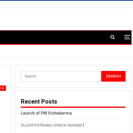
଼ିଶା
Recent Posts
Launch of PM Vishwkarma
ମନ୍ତ୍ରୀ ନବକିଶୋର ଦାସଙ୍କ ପରଲୋକ l