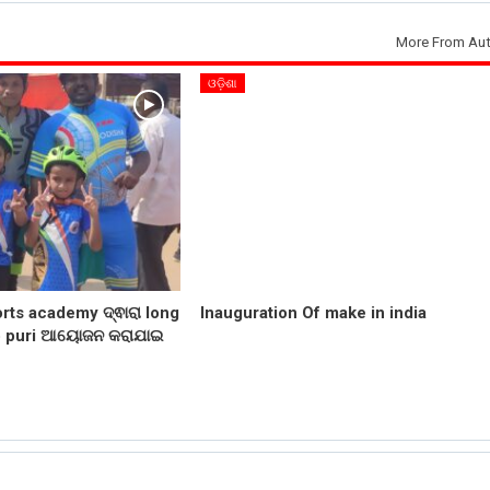
More From Aut
ଓଡ଼ିଶା
orts academy ଦ୍ଵାରା long
Inauguration Of make in india
o puri ଆୟୋଜନ କରାଯାଇ