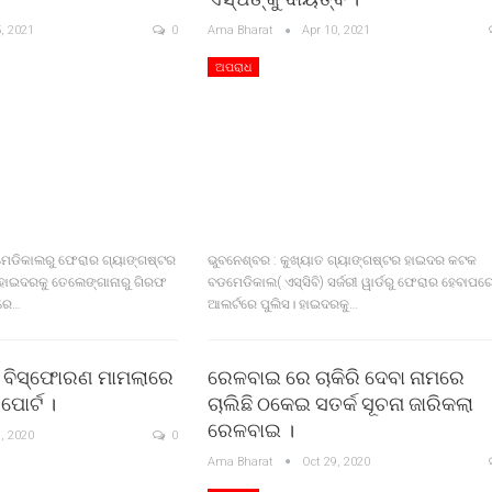
, 2021
0
Ama Bharat
Apr 10, 2021
ଅପରାଧ
ମେଡିକାଲରୁ ଫେରାର ଗ୍ୟାଙ୍ଗଷ୍ଟର
ଭୁବନେଶ୍ବର : କୁଖ୍ୟାତ ଗ୍ୟାଙ୍ଗଷ୍ଟର ହାଇଦର କଟକ
ହାଇଦରକୁ ତେଲେଙ୍ଗାନାରୁ ଗିରଫ
ବଡମେଡିକାଲ( ଏସ୍‌ସିବି) ସର୍ଜରୀ ୱାର୍ଡରୁ ଫେରାର ହେବାପର
ାରେ…
ଆଲର୍ଟରେ ପୁଲିସ। ହାଇଦରକୁ…
 ବିସ୍ଫୋରଣ ମାମଲାରେ
ରେଳବାଇ ରେ ଚାକିରି ଦେବା ନାମରେ
ପୋର୍ଟ ।
ଚାଲିଛି ଠକେଇ ସତର୍କ ସୂଚନା ଜାରିକଲା
ରେଳବାଇ ।
, 2020
0
Ama Bharat
Oct 29, 2020