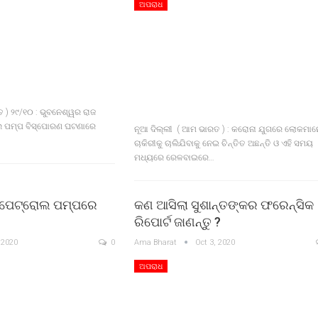
ଅପରାଧ
 ) ୨୯/୧୦ : ଭୁବନେଶ୍ୱର ରାଜ
ଲ ପମ୍ପ ବିସ୍ପୋରଣ ଘଟଣାରେ
ନୂଆ ଦିଲ୍ଲୀ ( ଆମ ଭାରତ ) : କରୋନା ଯୁଗରେ ଲୋକମାନ
ଚାକିରୀକୁ ଚାଲିଯିବାକୁ ନେଇ ଚିନ୍ତିତ ଅଛନ୍ତି ଓ ଏହି ସମୟ
ମଧ୍ୟରେ ରେଳବାଇରେ…
 ପେଟ୍ରୋଲ ପମ୍ପରେ
କଣ ଆସିଲା ସୁଶାନ୍ତଙ୍କର ଫରେନ୍ସିକ
ରିପୋର୍ଟ ଜାଣନ୍ତୁ ?
 2020
0
Ama Bharat
Oct 3, 2020
ଅପରାଧ