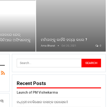
ାନାଳରେ ରେଡ୍
ମମିତାଙ୍କୁ କାହିଁକି ହତ୍ୟା କଲେ ?
ସିବିଆଇ ଅଫିସରଙ୍କୁ
Ama Bharat
Oct 20, 2021
0
Recent Posts
Launch of PM Vishwkarma
 ୩
ମନ୍ତ୍ରୀ ନବକିଶୋର ଦାସଙ୍କ ପରଲୋକ l