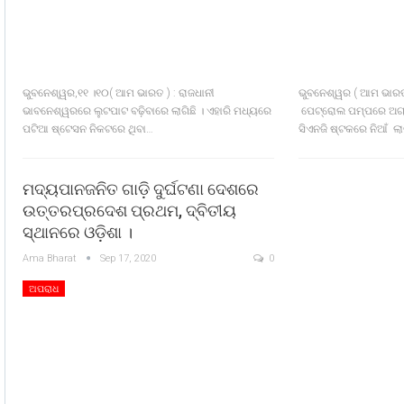
ଭୁବନେଶ୍ୱର,୧୧ ।୧୦( ଆମ ଭାରତ ) : ରାଜଧାନୀ
ଭୁବନେଶ୍ୱର ( ଆମ ଭାରତ
ଭାବନେଶ୍ୱରରେ ଲୁଟପାଟ ବଢ଼ିବାରେ ଲାଗିଛି । ଏହାରି ମଧ୍ୟରେ
ପେଟ୍ରୋଲ ପମ୍ପରେ ଅଗ୍ନ
ପଟିଆ ଷ୍ଟେସନ ନିକଟରେ ଥିବା…
ସିଏନଜି ଷ୍ଟକରେ ନିଆଁ ଲା
ମଦ୍ୟପାନଜନିତ ଗାଡ଼ି ଦୁର୍ଘଟଣା ଦେଶରେ
ଉତ୍ତରପ୍ରଦେଶ ପ୍ରଥମ, ଦ୍ବିତୀୟ
ସ୍ଥାନରେ ଓଡ଼ିଶା ।
Ama Bharat
Sep 17, 2020
0
ଅପରାଧ