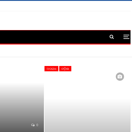
ଅପରାଧ
ଓଡ଼ିଶା
0