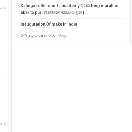
Kalinga roller sports academy ଦ୍ଵାରା long marathon
0
bbsr to puri ଆୟୋଜନ କରାଯାଇ ଥିଲା |
Inauguration Of make in india
ସିବିଆଇ ଜାଲରେ ମହିମା ମିଶ୍ର l
େ
0