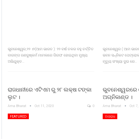
ଭୁବନେଶ୍ୱର,୨୨ ।୨(ଆମ ଭାରତ ): ୨୨ ବର୍ଷ ତଳର ବହୁ ଚର୍ଚ୍ଚିତ
ଭୁବନେଶ୍ୱର ( ଆମ ଭାରତ
ବାରଙ୍ଗ ଗଣଦୁଷ୍କର୍ମ ମାମଲରେ ଗିରଫ ହୋଇଥିବା ମୁଖ୍ୟ
ଭବନ ସନ୍ନିକଟ ପେଟ୍ରୋ
ଅଭିଯୁକ୍ତ…
ମୃତ୍ୟୁ ସଂଖ୍ୟା ଦୁଇ ରେ…
ରାଜଧାନୀରେ ଏଟିଏମ ରୁ ୨୮ ଲକ୍ଷ ଟଙ୍କା
ଭୁବନେଶ୍ୱରରେ
ଲୁଟ ।
ଅଗ୍ନିକାଣ୍ଡ ।
Ama Bharat
Oct 11, 2020
0
Ama Bharat
Oct 7,
FEATURED
ଅପରାଧ