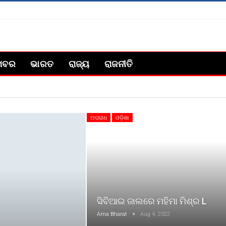
ଖବର
ଭାରତ
ରାଜ୍ୟ
ରାଜନୀତି
ଅପରାଧ
ଓଡ଼ିଶା
ସିବିଆଇ ଜାଲରେ ମହିମା ମିଶ୍ର L
Ama Bharat
Aug 4, 2022