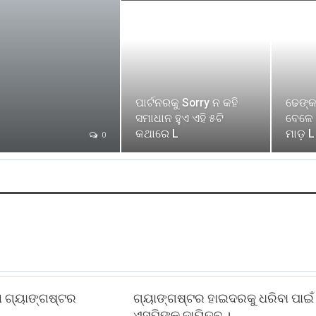
ପାର୍ଟନରକୁ Sorry ନ କହି
ଢେଙ୍କ
ସମାଧାନ ହୁଏ ଏହି ୫ଟି
ବେଳେ 
କଥାରେ L
ମାଡ଼ L
0
ା ଗ୍ୟାଙ୍ଗଷ୍ଟର
ଗ୍ୟାଙ୍ଗଷ୍ଟର ହାଇଦରକୁ ଧରିବା ପାଇଁ
ଏସ୍‌ପିଙ୍କୁ ଦାୟିତ୍ବ ।