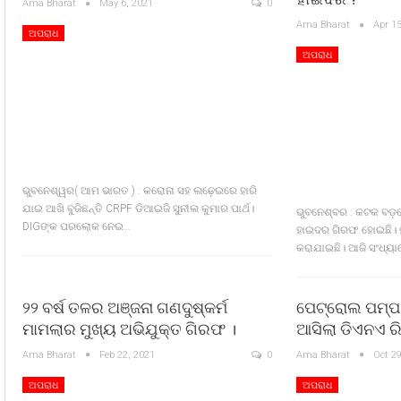
Ama Bharat
May 6, 2021
0
Ama Bharat
Apr 15
ଅପରାଧ
ଅପରାଧ
ଭୁବନେଶ୍ୱର( ଆମ ଭାରତ ) : କରୋନା ସହ ଲଢ଼େଇରେ ହାରି
ଯାଇ ଆଖି ବୁଜିଛନ୍ତି CRPF ଡିଆଇଜି ସୁନୀଲ କୁମାର ପାର୍ଥ।
ଭୁବନେଶ୍ବର : କଟକ ବଡ଼
DIGଙ୍କ ପରଲୋକ ନେଇ…
ହାଇଦର ଗିରଫ ହୋଇଛି। 
କରାଯାଇଛି। ଆଜି ସଂଧ୍ୟ
୨୨ ବର୍ଷ ତଳର ଅଞ୍ଜନା ଗଣଦୁଷ୍କର୍ମ
ପେଟ୍ରୋଲ ପମ୍ପ
ମାମଲାର ମୁଖ୍ୟ ଅଭିଯୁକ୍ତ ଗିରଫ ।
ଆସିଲା ଡିଏନଏ ରି
Ama Bharat
Feb 22, 2021
0
Ama Bharat
Oct 29
ଅପରାଧ
ଅପରାଧ