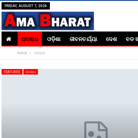
FRIDAY, AUGUST 7, 2026
ଅପରାଧ
ଓଡ଼ିଶା
ଜୀବନଚର୍ଯ୍ୟା
ଦେଶ
ବଡ 
Home
ଅପରାଧ
FEATURED
ଅପରାଧ