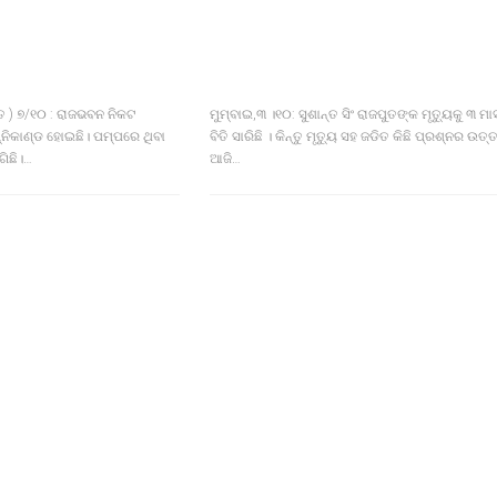
 ) ୭/୧୦ : ରାଜଭବନ ନିକଟ
ମୁମ୍ବାଇ,୩ ।୧୦: ସୁଶାନ୍ତ ସିଂ ରାଜପୁତଙ୍କ ମୃତ୍ୟୁକୁ ୩ ମା
ିକାଣ୍ଡ ହୋଇଛି। ପମ୍ପରେ ଥିବା
ବିତି ସାରିଛି । କିନ୍ତୁ ମୃତ୍ୟୁ ସହ ଜଡିତ କିଛି ପ୍ରଶ୍ନର ଉତ୍
ଗିଛି।…
ଆଜି…