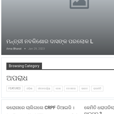
ମନ୍ତ୍ରୀ ନବକିଶୋର ଦାସଙ୍କ ପରଲୋକ L
Ama Bharat
Jan 29, 2023
Browsing Category
ଅପରାଧ
FEATURED
ଓଡ଼ିଶା
ଜୀବନଚର୍ଯ୍ୟା
ଦେଶ
ବଡ ଖବର
ଭାରତ
ରାଜନୀତି
କରୋନାରେ ଚାଲିଗଲେ CRPF ଡିଆଇଜି ।
କେମିତି ଧରାପଡିଲ
ହାଇଦର ?