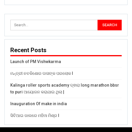
Recent Posts
Launch of PM Vishwkarma
ମନ୍ତ୍ରୀ ନବକିଶୋର ଦାସଙ୍କ ପରଲୋକ l
Kalinga roller sports academy ଦ୍ଵାରା long marathon bbsr
to puri ଆୟୋଜନ କରାଯାଇ ଥିଲା |
Inauguration Of make in india
ସିବିଆଇ ଜାଲରେ ମହିମା ମିଶ୍ର l