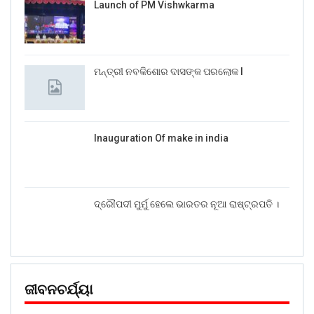
Launch of PM Vishwkarma
ମନ୍ତ୍ରୀ ନବକିଶୋର ଦାସଙ୍କ ପରଲୋକ l
Inauguration Of make in india
ଦ୍ରୌପଦୀ ମୁର୍ମୁ ହେଲେ ଭାରତର ନୂଆ ରାଷ୍ଟ୍ରପତି ।
ଜୀବନଚର୍ଯ୍ୟା