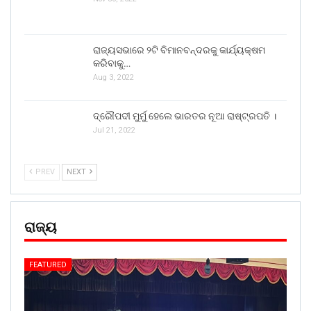
ରାଜ୍ୟସଭାରେ ୨ଟି ବିମାନବନ୍ଦରକୁ କାର୍ଯ୍ୟକ୍ଷମ
କରିବାକୁ…
Aug 3, 2022
ଦ୍ରୌପଦୀ ମୁର୍ମୁ ହେଲେ ଭାରତର ନୂଆ ରାଷ୍ଟ୍ରପତି ।
Jul 21, 2022
PREV
NEXT
ରାଜ୍ୟ
FEATURED