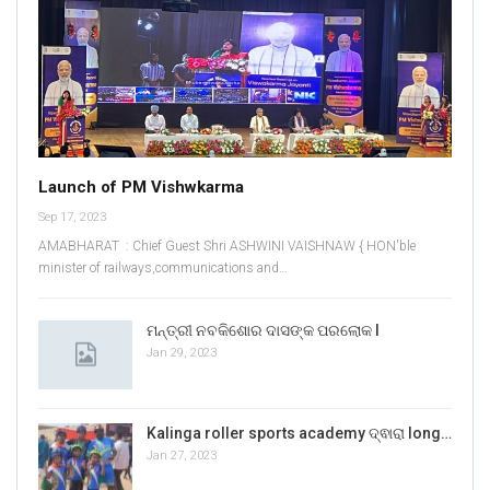
Launch of PM Vishwkarma
Sep 17, 2023
AMABHARAT : Chief Guest Shri ASHWINI VAISHNAW { HON'ble
minister of railways,communications and…
ମନ୍ତ୍ରୀ ନବକିଶୋର ଦାସଙ୍କ ପରଲୋକ l
Jan 29, 2023
Kalinga roller sports academy ଦ୍ଵାରା long…
Jan 27, 2023