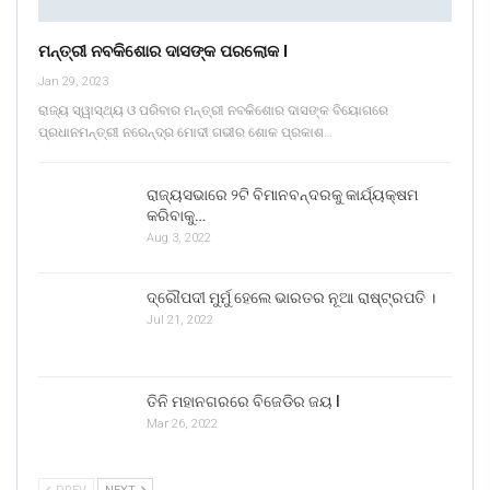
ମନ୍ତ୍ରୀ ନବକିଶୋର ଦାସଙ୍କ ପରଲୋକ l
Jan 29, 2023
ରାଜ୍ୟ ସ୍ୱାସ୍ଥ୍ୟ ଓ ପରିବାର ମନ୍ତ୍ରୀ ନବକିଶୋର ଦାସଙ୍କ ବିୟୋଗରେ
ପ୍ରଧାନମନ୍ତ୍ରୀ ନରେନ୍ଦ୍ର ମୋଦୀ ଗଭୀର ଶୋକ ପ୍ରକାଶ…
ରାଜ୍ୟସଭାରେ ୨ଟି ବିମାନବନ୍ଦରକୁ କାର୍ଯ୍ୟକ୍ଷମ
କରିବାକୁ…
Aug 3, 2022
ଦ୍ରୌପଦୀ ମୁର୍ମୁ ହେଲେ ଭାରତର ନୂଆ ରାଷ୍ଟ୍ରପତି ।
Jul 21, 2022
ତିନି ମହାନଗରରେ ବିଜେଡିର ଜୟ l
Mar 26, 2022