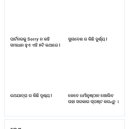
ପାର୍ଟନରକୁ Sorry ନ କହି
ସୁନାବେଶ ର କିଛି ଦୁର୍ଶ୍ୟ l
ସମାଧାନ ହୁଏ ଏହି ୫ଟି କଥାରେ l
ରଥଯାତ୍ରା ର କିଛି ଦୃଶ୍ୟ l
କେବେ ଧର୍ମାନୁଷ୍ଠାନ ଖୋଲିବ
ତାହା ସରକାର ସ୍ପଷ୍ଟ କରନ୍ତୁ ।