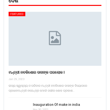
ଦେଶ
FEATURED
ମନ୍ତ୍ରୀ ନବକିଶୋର ଦାସଙ୍କ ପରଲୋକ l
Jan 29, 2023
ରାଜ୍ୟ ସ୍ୱାସ୍ଥ୍ୟ ଓ ପରିବାର ମନ୍ତ୍ରୀ ନବକିଶୋର ଦାସଙ୍କ ବିୟୋଗରେ
ପ୍ରଧାନମନ୍ତ୍ରୀ ନରେନ୍ଦ୍ର ମୋଦୀ ଗଭୀର ଶୋକ ପ୍ରକାଶ…
Inauguration Of make in india
Nov 30, 2022